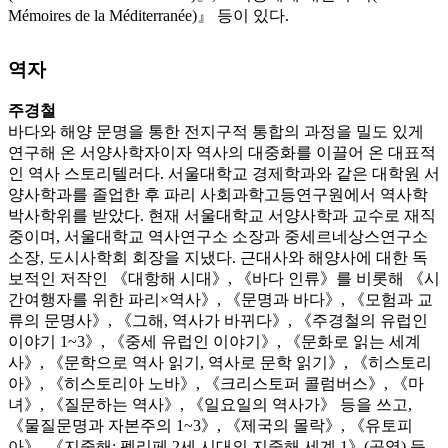
Mémoires de la Méditerranée)』 등이 있다.
역자
주경철
바다와 해양 문명을 통한 전지구적 통합의 과정을 밀도 있게
연구해 온 서양사학자이자 역사의 대중화를 이끌어 온 대표적
인 역사 스토리텔러다. 서울대학교 경제학과와 같은 대학원 서
양사학과를 졸업한 후 파리 사회과학고등연구원에서 역사학
박사학위를 받았다. 현재 서울대학교 서양사학과 교수로 재직
중이며, 서울대학교 역사연구소 소장과 중세르네상스연구소
소장, 도시사학회 회장을 지냈다. 근대사와 해양사에 대한 독
보적인 저작인 《대항해 시대》, 《바다 인류》를 비롯해 《시
간여행자를 위한 파리×역사》, 《문명과 바다》, 《모험과 교
류의 문명사》, 《그해, 역사가 바뀌다》, 《주경철의 유럽인
이야기 1~3》, 《중세 유럽인 이야기》, 《문화로 읽는 세계
사》, 《문학으로 역사 읽기, 역사로 문학 읽기》, 《히스토리
아》, 《히스토리아 노바》, 《크리스토퍼 콜럼버스》, 《마
녀》, 《질문하는 역사》, 《일요일의 역사가》 등을 쓰고,
《물질문명과 자본주의 1~3》, 《제국의 몰락》, 《유토피
아》, 《지중해: 펠리페 2세 시대의 지중해 세계 1》(공역) 등