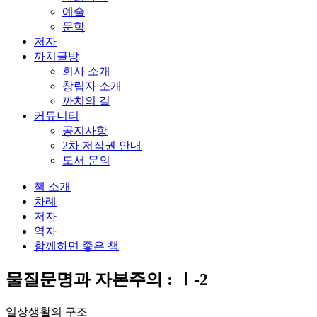
예술
문학
저자
까치글방
회사 소개
창립자 소개
까치의 길
커뮤니티
공지사항
2차 저작권 안내
도서 문의
책 소개
차례
저자
역자
함께하면 좋은 책
물질문명과 자본주의 : Ⅰ-2
일상생활의 구조