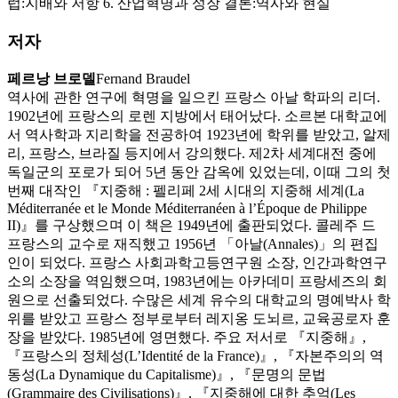
럽:지배와 저항 6. 산업혁명과 성장 결론:역사와 현실
저자
페르낭 브로델
Fernand Braudel
역사에 관한 연구에 혁명을 일으킨 프랑스 아날 학파의 리더.
1902년에 프랑스의 로렌 지방에서 태어났다. 소르본 대학교에
서 역사학과 지리학을 전공하여 1923년에 학위를 받았고, 알제
리, 프랑스, 브라질 등지에서 강의했다. 제2차 세계대전 중에
독일군의 포로가 되어 5년 동안 감옥에 있었는데, 이때 그의 첫
번째 대작인 『지중해 : 펠리페 2세 시대의 지중해 세계(La
Méditerranée et le Monde Méditerranéen à l’Époque de Philippe
II)』를 구상했으며 이 책은 1949년에 출판되었다. 콜레주 드
프랑스의 교수로 재직했고 1956년 「아날(Annales)」의 편집
인이 되었다. 프랑스 사회과학고등연구원 소장, 인간과학연구
소의 소장을 역임했으며, 1983년에는 아카데미 프랑세즈의 회
원으로 선출되었다. 수많은 세계 유수의 대학교의 명예박사 학
위를 받았고 프랑스 정부로부터 레지옹 도뇌르, 교육공로자 훈
장을 받았다. 1985년에 영면했다. 주요 저서로 『지중해』,
『프랑스의 정체성(L’Identité de la France)』, 『자본주의의 역
동성(La Dynamique du Capitalisme)』, 『문명의 문법
(Grammaire des Civilisations)』, 『지중해에 대한 추억(Les