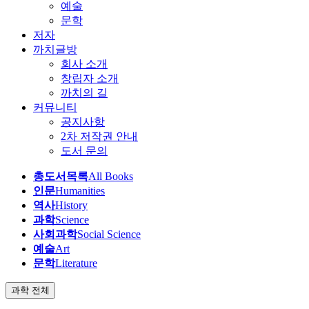
예술
문학
저자
까치글방
회사 소개
창립자 소개
까치의 길
커뮤니티
공지사항
2차 저작권 안내
도서 문의
총도서목록
All Books
인문
Humanities
역사
History
과학
Science
사회과학
Social Science
예술
Art
문학
Literature
과학 전체