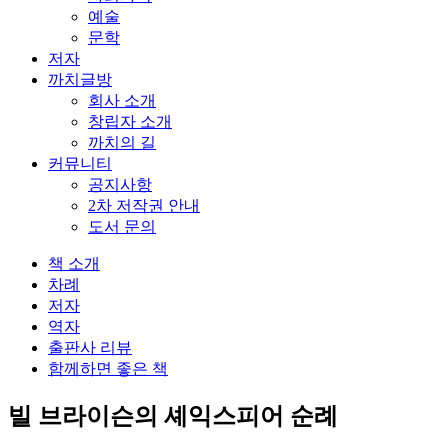
예술
문학
저자
까치글방
회사 소개
창립자 소개
까치의 길
커뮤니티
공지사항
2차 저작권 안내
도서 문의
책 소개
차례
저자
역자
출판사 리뷰
함께하면 좋은 책
빌 브라이슨의 셰익스피어 순례