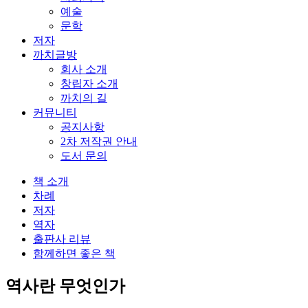
예술
문학
저자
까치글방
회사 소개
창립자 소개
까치의 길
커뮤니티
공지사항
2차 저작권 안내
도서 문의
책 소개
차례
저자
역자
출판사 리뷰
함께하면 좋은 책
역사란 무엇인가