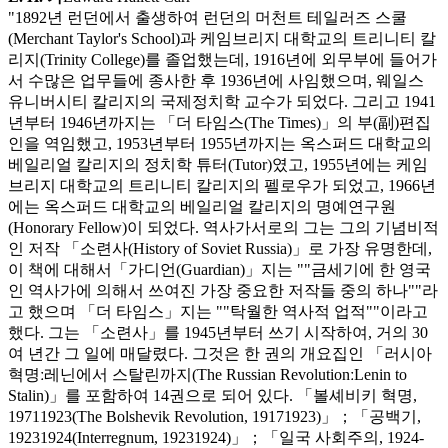
"1892년 런던에서 출생하여 런던의 머천트 테일러즈 스쿨
(Merchant Taylor's School)과 케임브리지 대학교의 트리니티 칼
리지(Trinity College)를 졸업했는데, 1916년에 외무부에 들어가
서 수많은 업무들에 종사한 후 1936년에 사임했으며, 웨일스
유니버시티 칼리지의 국제정치학 교수가 되었다. 그리고 1941
년부터 1946년까지는 「더 타임스(The Times)」의 부(副)편집
인을 역임했고, 1953년부터 1955년까지는 옥스퍼드 대학교의
베일리얼 칼리지의 정치학 튜터(Tutor)였고, 1955년에는 케임
브리지 대학교의 트리니티 칼리지의 펠로우가 되었고, 1966년
에는 옥스퍼드 대학교의 베일리얼 칼리지의 명예연구원
(Honorary Fellow)이 되었다. 역사가서로의 그는 그의 기념비적
인 저작 「소련사(History of Soviet Russia)」로 가장 유명한데,
이 책에 대해서「가디언(Guardian)」지는 ""금세기에 한 영국
인 역사가에 의해서 쓰여진 가장 중요한 저작들 중의 하나""라
고 했으며 「더 타임스」지는 ""탁월한 역사적 업적""이라고
했다. 그는 「소련사」를 1945년부터 쓰기 시작하여, 거의 30
여 년간 그 일에 매달렸다. 그것은 한 권의 개요집인 「러시아
혁명ː레닌에서 스탈린까지(The Russian RevolutionːLenin to
Stalin)」를 포함하여 14권으로 되어 있다. 「볼셰비키 혁명,
1971­1923(The Bolshevik Revolution, 1917­1923)」；「공백기,
1923­1924(Interregnum, 1923­1924)」；「일국 사회주의, 1924­