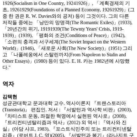
1926(Socialism in One Country, 1924­1926)」, 「계획경제의 기
초, 1926­1929(Foundations of a Planned Economy, 1926­1929)」(그
중 한 권은 R. W. Davies와의 공저) 등이 그것이다. 그의 다른
저작들 중에는 「낭만의 망명객(The Romantic Exiles)」(1933),
「20년간의 위기, 1919­1939(The Tewnty Years' Crisis, 1919­
1939)」(1939), 「평화의 조건(Conditions of Peace)」(1942),
「소련의 충격과 서구세계(The Soviet Impact on the Western
World)」(1946), 「새로운 사회(The New Society)」(1951) 그리
고 「나폴레옹에서 스탈린까지(From Napoleon to Stalin and
Other Essays)」(1980) 등이 있다. E. H. 카는 1982년에 사망했
다."
역자
김택현
성균관대학교 문과대학 교수. 역사이론지 『트랜스토리아
(Transtoria)』 편집인. 저서 : 『서발턴과 역사학 비판』(2003),
『차티스트 운동, 좌절한 혁명에서 실현된 역사로』(2008),
『트리컨티넨탈리즘과 역사』(2012) 외 역서 : 『역사와 진
실』(아담 샤프, 1983), 『포스트식민주의 또는 트리컨티넨탈
리즘』(로버트 J. C. 영)(2005), 『서발턴과 봉기』(라나지트 구