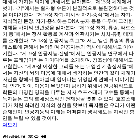
대해서 가지는 의미에 관해서도 알아본다. “제15장 체계에서
벗어나기”에서는 활자형 수론이 본질적으로 불완전하다는 것
을 이야기한다. “제16장 자기-지시와 자기-증식”에서는 자기-
지식적인 문장, 자기-증식하는 DNA 분자 등을 다루며 그러한
개체들 사이의 연관성을 알아본다. “제17장 처치, 튜링, 타르스
키 등”에서는 정신 활동을 계산과 연관시키는 처치-튜링 테제
를 소개한다. “제18장 인공지능:회고”에서는 앨런 튜링의 튜링
테스트에 관해서 논의하며 인공지능의 역사에 대해서도 이야
기한다. “제19장 인공지능:전망”에서는 인공지능 연구에서 다
루는 프레임이라는 아이디어를 소개하며, 창조성에 대해서도
고찰한다. “제20장 이상한 고리들 또는 뒤엉킨 계층질서들”에
서는 자신의 뇌와 마음에 대해서 생각하는 인간과 같이 체계가
자신을 향해서 돌아설 때 일어나는 뒤엉킴에 관해서 이야기한
다. 인간, 자아, 마음이 무엇인지 밝히기 위해서 전방위적으로
학문의 다양한 영역을 다루는 저자 호프스태터 교수를 통해서
독자들은 그의 르네상스적인 천재성을 엿볼 수 있다. 호프스태
터가 차린 화려한 지식의 성찬을 맛보며 독자들은 우리가 어떤
존재인지, 인공지능의 미래는 어떠할지 생각해보는 지적인 향
연을 누릴 수 있을 것이다.
더보기
함께하면 좋은 책