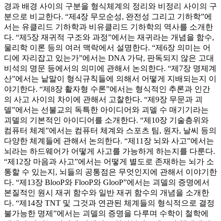
경과 배경 사이의 구분을 형식체계의 정리와 비정리 사이의 구
분으로 비교한다. “제4장 무모순성, 완전성 그리고 기하학”에
서는 유클리드 기하학과 비유클리드 기하학의 역사를 소개한
다. “제5장 재귀적 구조와 과정”에서는 재귀라는 개념을 함수,
물리학 이론 등의 여러 맥락에서 설명한다. “제6장 의미는 어
디에 자리잡고 있는가”에서는 DNA 가닥, 판독되지 않은 고대
비석의 명문 등에서의 의미에 관해서 논의한다. “제7장 명제계
산”에서는 낱말이 형식규칙들에 의해서 어떻게 지배되는지 이
야기한다. “제8장 활자형 수론”에서는 형식적인 추론과 인간
의 사고 사이의 차이에 관해서 고찰한다. “제9장 무문과 괴
델”에서는 선불교의 독특한 아이디어와 괴델 수 매기기라는
괴델의 기본적인 아이디어를 소개한다. “제10장 기술층위와
컴퓨터 체계”에서는 컴퓨터 체계와 스포츠 팀, 원자, 날씨 등의
다양한 체계들에 관해서 논의한다. “제11장 뇌와 사고”에서는
뇌라는 하드웨어가 어떻게 사고를 가능하게 하는지를 다룬다.
“제12장 마음과 사고”에서는 어떻게 별도로 존재하는 뇌가 소
통할 수 있는지, 뇌들의 공통점은 무엇인지에 관해서 이야기한
다. “제13장 BlooP와 FlooP와 GlooP”에서는 괴델의 증명에서
본질적인 원시 재귀 함수와 일반 재귀 함수의 개념을 소개한
다. “제14장 TNT 및 그것과 연관된 체계들의 형식적으로 결정
불가능한 명제”에서는 괴델의 증명을 다루며 수학이 철학에