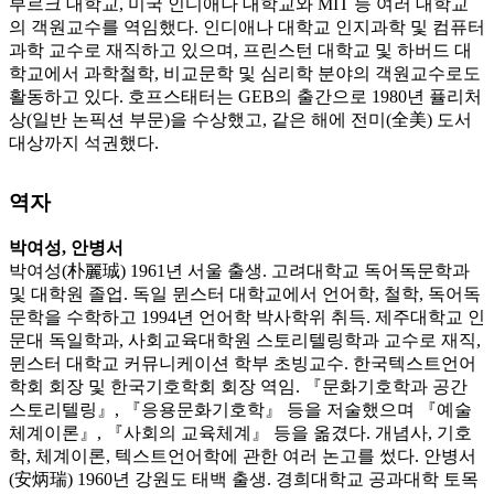
부르크 대학교, 미국 인디애나 대학교와 MIT 등 여러 대학교
의 객원교수를 역임했다. 인디애나 대학교 인지과학 및 컴퓨터
과학 교수로 재직하고 있으며, 프린스턴 대학교 및 하버드 대
학교에서 과학철학, 비교문학 및 심리학 분야의 객원교수로도
활동하고 있다. 호프스태터는 GEB의 출간으로 1980년 퓰리처
상(일반 논픽션 부문)을 수상했고, 같은 해에 전미(全美) 도서
대상까지 석권했다.
역자
박여성, 안병서
박여성(朴麗珹) 1961년 서울 출생. 고려대학교 독어독문학과
및 대학원 졸업. 독일 뮌스터 대학교에서 언어학, 철학, 독어독
문학을 수학하고 1994년 언어학 박사학위 취득. 제주대학교 인
문대 독일학과, 사회교육대학원 스토리텔링학과 교수로 재직,
뮌스터 대학교 커뮤니케이션 학부 초빙교수. 한국텍스트언어
학회 회장 및 한국기호학회 회장 역임. 『문화기호학과 공간
스토리텔링』, 『응용문화기호학』 등을 저술했으며 『예술
체계이론』, 『사회의 교육체계』 등을 옮겼다. 개념사, 기호
학, 체계이론, 텍스트언어학에 관한 여러 논고를 썼다. 안병서
(安炳瑞) 1960년 강원도 태백 출생. 경희대학교 공과대학 토목