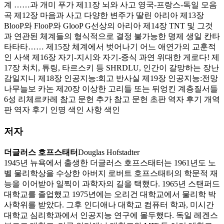
계 ……과 개미 푸가 제11장 뇌와 사고 영국-프랑스-독일 모음
곡 제12장 마음과 사고 다양한 변주가 딸린 아리아 제13장
BlooP와 FlooP와 GlooP G선상의 아리아 제14장 TNT 및 그것
과 연관된 체계들의 형식적으로 결정 불가능한 명제 생일 칸타
타타타…… 제15장 체계에서 벗어나기 어느 애연가의 교훈적
인 사색 제16장 자기-지시와 자기-증식 과연 위대한 게로다! 제
17장 처치, 튜링, 타르스키 등 SHRDLU, 인간이 갈망하는 장난
감일지니 제18장 인공지능:회고 반사실 제19장 인공지능:전망
나무늘보 카논 제20장 이상한 고리들 또는 뒤엉킨 계층질서들
6성 리체르카레 참고 문헌 추가 참고 문헌 초판 역자 후기 개역
판 역자 후기 인명 색인 사항 색인
저자
더글러스 호프스태터
Douglas Hofstadter
1945년 뉴욕에서 출생한 더글러스 호프스태터는 1961년도 노
벨 물리학상을 수상한 아버지 로버트 호프스태터의 학문적 재
능을 이어받아 일찍이 과학자의 길을 택했다. 1965년 스탠퍼드
대학교를 졸업했고 1975년에는 오리건 대학교에서 물리학 박
사학위를 받았다. 그후 인디애나 대학교 컴퓨터 학과, 미시간
대학교 심리학과에서 인공지능 연구에 몰두했다. 독일 레겐스