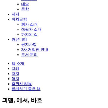
예술
문학
저자
까치글방
회사 소개
창립자 소개
까치의 길
커뮤니티
공지사항
2차 저작권 안내
도서 문의
책 소개
차례
저자
역자
출판사 리뷰
함께하면 좋은 책
괴델, 에셔, 바흐