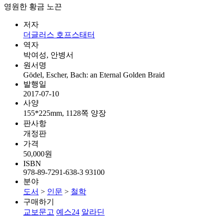
영원한 황금 노끈
저자
더글러스 호프스태터
역자
박여성, 안병서
원서명
Gödel, Escher, Bach: an Eternal Golden Braid
발행일
2017-07-10
사양
155*225mm, 1128쪽 양장
판사항
개정판
가격
50,000원
ISBN
978-89-7291-638-3 93100
분야
도서
>
인문
>
철학
구매하기
교보문고
예스24
알라딘