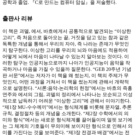
공학과 졸업. 『C로 만드는 컴퓨터 암실』을 저술했다.
출판사 리뷰
이 책은 괴델, 에셔, 바흐에게서 공통적으로 발견되는 “이상한
고리”, 즉 처음으로 돌아오는 끝, 거짓을 담고 있는 참과 같은
독특한 개념을 통해서 우리의 자아, 즉 나라는 존재가 무엇인
지 탐구한다. 이상한 고리를 우리의 뇌와 마음에도 적용하여
어떻게 뇌에서 마음이 나타날 수 있는지 알아보는 것이다. 이
러한 탐구는 인공지능으로까지 나아가 인공지능이 음악을 작
곡하거나 마음을 가질 수 있을까 질문한다. “GEB 20주년 기념
판 서문”에서는 저자가 이 책을 왜 썼는지, 이 책의 주제가 무
엇인지, 어떤 과정을 거쳐서 이 책을 썼는지에 관해서 개략적
으로 설명한다. “서론:음악-논리학의 헌정”에서는 바흐의 즉흥
연주와 에셔의 그림, 괴델의 정리에서 나타나는 모순되고 이성
적으로 납득하기 어려운 “이상한 고리”에 관해서 이야기한다.
“제1장 MU-수수께끼”에서는 형식체계를 비롯해 문자열, 추론
규칙, 결정절차 등의 개념을 소개한다. “제2장 수학에서의 의
미와 형식”에서는 새로운 형식체계를 끌어들이며 얼핏 보기에
는 그 체계의 기호들이 무의미해 보이지만 형식으로 인해서 의
미를 가진다는 것을 보여준다. “제3장 전경과 배경”에서는 전