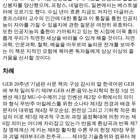
신봉자를 양산했으며, 프랑스, 네덜란드, 일본에서는 베스트셀
러에 오르기도 했다. 수십 년이 흐른 지금도 저자인 더글러스
호프스태터 교수의 인간에 대한 통찰과 이 통찰을 통한 인공지
능이 자아를 가질 수 있을지에 관한 질문은 여전히 유효하다.
또한 인공지능의 출현이 가까워지고 있는 현 시점에 더욱 흥미
롭게 우리가 직면한 세상을 바라볼 수 있게 해줄 것이다. 자연
과학, 인문과학, 철학, 예술을 아우르며 놀라운 전개를 보여주
는 이 책은 지적인 모험에 목마른 독자들에게 상상 이상의 즐
거움을 선사할 것이다.
차례
GEB 20주년 기념판 서문 책의 구성 감사의 말 한국어판 GEB
에 부쳐 일러두기 제I부:GEB 서론:음악-논리학의 헌정 3성 인
벤션 제1장 MU-수수께끼 2성 인벤션 제2장 수학에서의 의미
와 형식 무반주 아킬레스를 위한 소나타 제3장 전경과 배경 두
문자어 대위법 제4장 무모순성, 완전성 그리고 기하학 작은 화
성의 미로 제5장 재귀적 구조와 과정 음정확대에 의한 카논 제
6장 의미는 어디에 자리잡고 있는가 반음계 환상곡과 반목 제7
장 명제계산 게 카논 제8장 활자형 수론 무의 헌정 제9장 무문
과 괴델 제II부:EGB 전주곡…… 제10장 기술층위와 컴퓨터 체