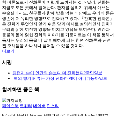
학 이론으로서 진화론이 어렵게 느껴지는 것과 달리, 진화는
지금도 모든 곳에서 일어난다. 환자를 살리기 위해서 애쓰는
수술실에서도, 친구들과 함께 밥을 먹는 식당에도 우리의 몸은
생존에 더 유리한 방향으로 진화하고 있다. 『잔혹한 진화론』
은 진화가 무엇인지 알기 쉬운 말과 예시로 설명하면서 진화가
우리의 삶에 여전히 영향을 미치고 있음을 보여준다. 인간과
동물의 몸에 얽힌 진화의 이야기를 가로지르는 이 책을 통해서
독자는 우리의 몸을 더 잘 이해하게 되는 한편 진화론과 관련
된 오해들을 하나하나 풀어갈 수 있을 것이다.
더보기
서평
침팬지 손이 인간의 손보다 더 진화했다?
국민일보
[책의 향기]인류는 가장 진화한 種이 아니다
동아일보
함께하면 좋은 책
페이스북
트위터
네이버
인스타
[04385] 서울시 용산구 서빙고로 67, 파크타워 103동 1003호