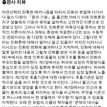
출판사 리뷰
자연선택의 잔혹한 메커니즘을 따라서 진화의 본질에 다가서
다 찰스 다윈이 『종의 기원』을 출간한 19세기 이래 진화론은
지구 생물체의 기원과 궤적을 알려주는 고전적인 이론으로 인
정받고 있다. 그러나 아직도 진화론은 약육강식을 뜻하는 호전
적인 이론이라거나 개체는 환경에 적응한다고만 보는 수동적
인 관점이라는 등 다양한 오해에 둘러싸여 있다. 그렇다면 우
리는 진화론에 대해서 얼마나 알고 있을까? 저자인 사라시나
이사오는 진화란 변화에 불과하다고 지적하며, 진화에 대해서
잘못 알려진 내용과 그렇게 오해를 받은 이유 등을 설명한다.
제1부에서는 현생 인류와 동물의 신체구조를 통해서 진화의
부조리함을 설명한다. 제1장에서는 허파와 심장의 작동방식을
중심으로 인간이 심장 질환에 취약한 이유를 살펴본다. 허파에
혈액이 쏟아지지 않도록 하기 위해서 인간은 심장 질환에 노출
되었다. 제2장은 호흡기관에 대한 내용이다. 호흡기관은 일반
적으로 숨을 쉬기 위한 것으로 여겨진다. 그러나 물고기는 호
흡기관으로 영양을 흡수하기도 한다. 제3장에서는 인간과 동
물이 몸속의 질소를 처리하는 방식을 비교하며, 무엇을 기준으
로 하느냐에 따라서 한 생물체의 ‘우수함’이 달라질 수 있음을
지적한다. 오래 전 유럽의 스콜라 학자들은 ‘존재의 대사슬