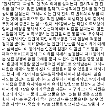
“원시적”과 “파생적”인 것의 의미를 살펴본다. 원시적이란 진
화를 일으키지 않은 상태를 말하고, 파생적이란 진화를 일으킨
상태를 일컫는다. 그러나 이는 단지 진화, 즉 변화의 여부를 따
지는 것에 불과하므로 원시적인 상태와 파생적인 상태 중에서
무엇이 더 좋은지는 알 수 없다. 제9장에서는 직립 이족보행이
일어난 배경을 통해서 자연선택의 메커니즘을 살펴본다. 많은
사람들이 직립 이족보행하는 인간을 다른 동물보다 우수하다
고 생각하지만, 인간의 직립 이족보행은 그저 환경에 적응한
결과일 뿐이다. 제10장에서는 인간이 난산을 하는 이유에 대해
서 살펴본다. 이 장에서는 인간과 침팬지의 골반 구조 등을 구
체적으로 비교하면서 그 이유를 자세히 설명한다. 제11장에서
는 생존 경쟁에 얽힌 오해를 푼다. 다윈의 진화론은 종종 생물
이 환경에 적응할 뿐인 수동적인 과정으로 오해받는다. 그러나
다윈은 개체의 행동이 진화의 방향을 바꿀 수 있음을 지적하기
도 했다. 제12장에서는 일부일처제에 대해서 살펴본다. 결혼
제도는 인간이 만든 것이라고 간주되기 마련이지만, 짝짓기 메
커니즘은 종을 유지하는 데에 유리한 방향으로 형성되고 있다.
마지막 제13장은 우리의 죽음을 다룬다. 지구의 크기와 자원은
한정되어 있기 때문에 모든 생물은 살아 있는 한 생존 경쟁을
한다. 저자는 누군가가 죽지 않으면 다른 생물은 태어날 수 없
음을 지적하며, 죽음이야말로 생물을 탄생시켰다고 말한다. 과