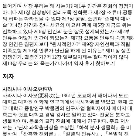
들어가며 서장 우리는 왜 사는가? 제1부 인간은 진화의 정점이
아니다 제1장 심장병에 걸리도록 진화했다 제2장 조류나 공룡
의 허파는 따라잡을 수 없다 제3장 콩팥, 소변과 ‘존재의 대사
슬’ 제4장 인간과 장내 세균의 미묘한 관계 제5장 지금도 위는
진화하고 있다 제6장 인간의 눈은 잘못 설계되었는가? 제2부
인류는 어떻게 인간이 되었는가 제7장 요통은 인류의 숙명 제8
장 인간은 침팬지보다 “원시적인가?” 제9장 자연선택과 직립
이족보행 제10장 인류가 난산을 하게 된 이유는? 제11장 생존
경쟁인가, 멸종인가? 제12장 일부일처제는 절대적이지 않다
제13장 우리는 왜 죽는가? 나가며 역자 후기 찾아보기
저자
사라시나 이사오
更科功
사라시나 이사오(更科功)는 1961년 도쿄에서 태어나서 도쿄
대학교 대학원 이학계 연구과에서 박사학위를 받았고, 현재 도
쿄 대학교 종합연구 박물관의 연구사업 협력자이자 메이지 대
학교와 릿쿄 대학교 겸임 강사로 일하고 있다. 전공은 분자고
생물학이며, 동물의 골격 진화에 대해서 연구한다. 주요 저서
로는 고단샤 과학출판상을 수상한『화석 분자 생물학』을 비
롯하여 『잔혹한 진화론』, 『절멸의 인류사』, 『폭발적 진