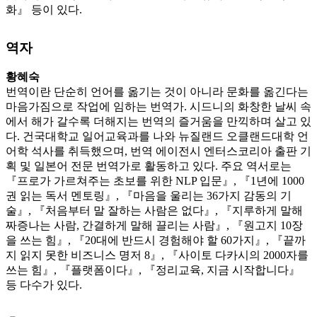
화』 등이 있다.
역자
황혜숙
번역이란 단순히 언어를 옮기는 것이 아니라 문화를 옮긴다는
마음가짐으로 작업에 임하는 번역가. 시드니의 화창한 날씨 속
에서 해가 갈수록 더해지는 번역의 즐거움을 만끽하며 살고 있
다. 건국대학교 일어교육과를 나와 뉴질랜드 오클랜드대학 언
어학 석사를 취득했으며, 번역 에이전시 엔터스코리아 출판 기
획 및 일본어 전문 번역가로 활동하고 있다. 주요 역서로는
『프로가 가르쳐주는 초보를 위한 NLP 입문』, 『1년에 1000
권 읽는 독서 멘토링』, 『마음을 울리는 36가지 감동의 기
술』, 『처음부터 말 잘하는 사람은 없다』, 『지루하게 말해
짜증나는 사람, 간결하게 말해 끌리는 사람』, 『원고지 10장
을 쓰는 힘』, 『20대에 반드시 경험해야 할 60가지』, 『끝까
지 읽지 못한 비즈니스 명저 8』, 『사이토 다카시의 2000자를
쓰는 힘』, 『플랫폼이다』, 『정리교육, 지금 시작합니다』
등 다수가 있다.