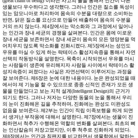
(great chain of being)’이라는 사고의 틀을 통해서 인간이 다른
생물보다 우수하다고 생각했다. 그러나 인간은 질소를 독성이
있는 암모니아로 처리하여 몸속의 수분을 대량으로 소비하는
반면, 닭은 질소를 요산으로 만들어 배출하여 몸속의 수분을
거의 쓰지 않는다. 제4장에서는 막소화와 그 과정에서 일어나
는 인간과 장내 세균의 경쟁을 살펴본다. 인간은 몸에 이로운
장내 세균을 보존하면서 장내 세균이 몸속의 모든 영양분을 먹
어치우지 않도록 막소화를 진화시켰다. 제5장에서는 성인도
우유를 마실 수 있게 하는 락테이스 활성지속증을 통해서 자연
선택의 작동방식을 설명한다. 목축이 시작되면서 우유를 마시
는 사람들이 생존에 유리해지자 사람들 사이에서 락테이스 활
성지속증이 퍼졌다는 사실은 자연선택이 이루어지는 과정을
잘 보여준다. 제6장은 눈에 대한 내용이다. 눈은 완성되었을 때
에서야 제 기능을 할 수 있으므로 종종 신적인 존재가 모든 생
물을 만들었다고 보는 지적 설계(Intelligent Design)의 근거가
되기도 한다. 그러나 저자는 다양한 동물의 눈을 통해서 우리
의 눈이 진화해온 길을 추적하며, 진화에는 완성도 미완성도
없음을 보여준다. 제2부는 인간이 직립 이족보행을 하게 되면
서 생겨난 부작용에 대해서 설명한다. 제7장에서는 생물이 진
화하면서 척추가 수행해온 역할의 변화를 살펴본다. 최초의 뼈
는 인산칼슘의 저장고였지만, 이후 척추로 진화하게 되었다.
제8장에서는 인간과 침팬지를 비교하면서 생물학에서 말하는