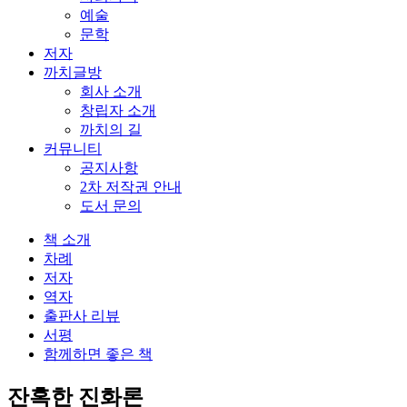
예술
문학
저자
까치글방
회사 소개
창립자 소개
까치의 길
커뮤니티
공지사항
2차 저작권 안내
도서 문의
책 소개
차례
저자
역자
출판사 리뷰
서평
함께하면 좋은 책
잔혹한 진화론