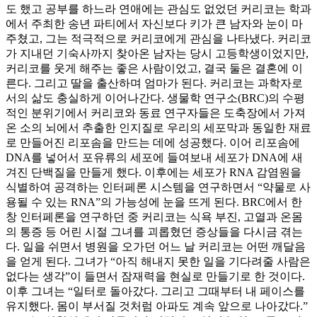
도 했고 공부를 하느라 연애에는 관심도 없었던 커리코는 학과
에서 주최한 송년 파티에서 자신보다 키가 큰 남자와 눈이 마
주쳤고, 그는 적극적으로 커리코에게 관심을 나타냈다. 커리코
가 지내던 기숙사까지 찾아온 남자는 당시 고등학생이었지만,
커리코를 웃게 해주는 좋은 사람이었고, 결국 둘은 결혼에 이
른다. 그리고 딸을 출산하며 엄마가 된다. 커리코는 과학자로
서의 삶도 충실하게 이어나간다. 생물학 연구소(BRC)의 수평
적인 분위기에서 커리코와 동료 연구자들은 도축장에서 가져
온 소의 뇌에서 추출한 인지질로 우리의 세포막과 동일한 재료
로 만들어진 리포솜을 만드는 데에 성공했다. 이어 리포솜에
DNA를 넣어서 포유류의 세포에 들여보내 세포가 DNA에 새
겨진 단백질을 만들게 했다. 이후에는 세포가 RNA 감염원을
식별하여 공격하는 인터페론 시스템을 연구하면서 “약물로 사
용될 수 있는 RNA”의 가능성에 눈을 뜨게 된다. BRC에서 한
창 인터페론을 연구하던 중 커리코는 식욕 부진, 고열과 온몸
의 통증 등 어린 시절 그녀를 괴롭혔던 증상들을 다시금 겪는
다. 일을 쉬면서 병원을 오가던 어느 날 커리코는 어떤 깨달음
을 얻게 된다. 그녀가 “아직 해내지 못한 일을 기다려줄 사람은
없다는 생각”이 들면서 잠재력을 현실로 만들기로 한 것이다.
이후 그녀는 “일터로 돌아갔다. 그리고 그때부터 내 페이스를
유지했다. 몸이 부서질 것처럼 아파도 계속 앞으로 나아갔다.”