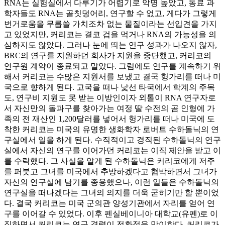
RNA는 실험실에서 다루기가 어렵기로 악명 높았고, 동료 과
학자들도 RNA는 골칫덩어리, 연구할 수 없고, 게다가 그렇게
번거로움을 무릅쓸 가치조차 없는 물질이라는 선입견을 가지
고 있었지만, 커리코는 결코 겁을 먹거나 RNA의 가능성을 의
심하지도 않았다. 그러나 눈에 띄는 연구 성과가 나오지 않자,
BRC의 연구를 지원하던 회사가 지원을 중단했고, 커리코의
연구원 계약이 종료되고 말았다. 그럼에도 연구를 계속하기 위
해서 커리코는 수많은 지원서를 보냈고 결국 헝가리를 떠나 미
국으로 향하게 된다. 고국을 떠나 낯선 타국에서 학계의 주목
도, 연구비 지원도 못 받는 이방인이자 외톨이 RNA 연구자로
서 자신만의 돌파구를 찾아가는 여정 딸 수전의 곰 인형에 가
족의 전 재산인 1,200달러를 넣어서 헝가리를 떠나 미국에 도
착한 커리코는 미국의 유명한 생화학자 로버트 수하돌닉의 연
구실에서 일을 하게 된다. 수직적이고 경직된 수하돌닉의 연구
실에서 자신의 연구를 이어가던 커리코는 이직 제안을 받고 이
를 수락했다. 그 사실을 알게 된 수하돌닉은 커리코에게 저주
를 퍼붓고 그녀를 미국에서 추방하겠다고 협박하면서 그녀가
자신의 연구실에 남기를 종용했으나, 이런 일들은 수하돌닉의
연구실을 떠나겠다는 그녀의 의지를 더욱 굳히기만 할 뿐이었
다. 결국 커리코는 미국 군의관 양성기관에서 자리를 얻어 연
구를 이어갈 수 있었다. 이후 펜실베이니아 대학교(유펜)로 이
직하면서 커리코는 연구 경력이 전환점을 맞이한다. 커리코가