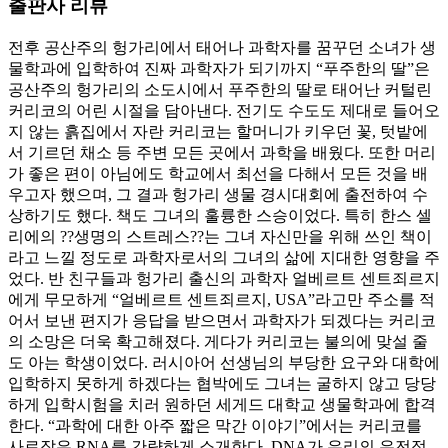
출판사 리뷰
전후 공산주의 헝가리에서 태어나 과학자를 꿈꾸던 소녀가 생
물학과에 입학하여 진짜 과학자가 되기까지 “푸주한의 딸”은
공산주의 헝가리의 소도시에서 푸주한의 딸로 태어난 커털린
커리코의 어린 시절을 담아낸다. 전기도 수도도 제대로 들어오
지 않는 흙집에서 자란 커리코는 할머니가 키우던 꽃, 텃밭에
서 기르던 채소 등 주변 모든 곳에서 과학을 배웠다. 또한 머리
가 좋은 편이 아님에도 학교에서 최선을 다해서 모든 것을 배
우고자 했으며, 그 결과 헝가리 생물 경시대회에 출전하여 수
상하기도 했다. 책도 그녀의 훌륭한 스승이었다. 특히 한스 셀
리에의 ??생명의 스트레스??는 그녀 자신만을 위해 쓰인 책이
라고 느낄 정도로 과학자로서의 그녀의 삶에 지대한 영향을 주
었다. 반 친구들과 헝가리 출신의 과학자 얼베르트 센트죄르지
에게 무모하게 “얼베르트 센트죄르지, USA”라고만 주소를 적
어서 보낸 편지가 응답을 받으면서 과학자가 되겠다는 커리코
의 소망은 더욱 확고해졌다. 게다가 커리코는 불의에 맞설 줄
도 아는 학생이었다. 러시아어 선생님의 부당한 요구와 대학에
입학하지 못하게 하겠다는 협박에도 그녀는 굴하지 않고 당당
하게 입학시험을 치러 원하던 세게드 대학교 생물학과에 합격
한다. “과학에 대한 아주 짧은 막간 이야기”에서는 커리코를
사로잡은 RNA를 간략하게 소개한다. DNA가 우리의 유전정