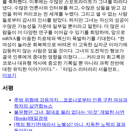
를 축하했다. 이후에는 수많은 스포트라이트가 그녀를 따라다
녔다. 수많은 언론사와 인터뷰를 하고, 수많은 상들을 받고 강
연을 하며 커리코는 전 세계를 누볐다. 그리고 셀 수 없는 사람
들로부터 감사의 인사를 받았다. 하지만 그녀는 자신의 성공이
수많은 가능성들 가운데 일부일 뿐이라고 말한다. 더 많은 사
람들이 더 다양한 연구를 이어갈 수 있기를 희망하며, 앞으로
mRNA를 이용한 치료제와 백신이 폭발하기를 기대한다. “한
여성이 놀라운 회복력으로 버텨온 이 고독한 십자군 이야기에
감동하지 않는 사람은 없을 것이다. 그녀의 도전적인 행보가
결국 인류에게 중대한 영향을 미쳤다……커리코의 회고록은
코로나 대유행 역사에 중요한 기록일 뿐 아니라 과학 전반에
대한 유익한 이야기이다.” - 「타임스 리터러리 서플먼트」
더보기
서평
추방 위협에 강등까지…코로나로부터 인류 구한 여성과
학자의 삶
연합뉴스
불우했던 그녀, 절대로 될리 없다는 ‘이것’ 개발한 사연
[Books]
매일경제
[책의 향기]천재라서 노벨상? 아니, 지독한 노력의 결과
동아일보