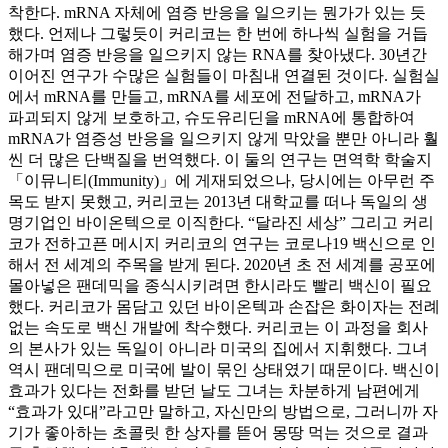
착한다. mRNA 자체에 염증 반응을 일으키는 뭔가가 있는 듯
했다. 언제나 그렇듯이 커리코는 한 번에 하나씩 실험을 거듭
해가며 염증 반응을 일으키지 않는 RNA를 찾아냈다. 30년간
이어진 연구가 수많은 실험들이 마침내 연결된 것이다. 실험실
에서 mRNA를 만들고, mRNA를 세포에 전달하고, mRNA가
파괴되지 않게 보호하고, 슈도유리딘을 mRNA에 통합하여
mRNA가 염증성 반응을 일으키지 않게 막았을 뿐만 아니라 훨
씬 더 많은 단백질을 번역했다. 이 둘의 연구는 면역학 학술지
「이뮤니티(Immunity)」에 게재되었으나, 당시에는 아무런 주
목도 받지 못했고, 커리코는 2013년 대학교를 떠나 독일의 생
명기업인 바이온텍으로 이직한다. “달라진 세상” 그리고 커리
코가 전하고픈 메시지 커리코의 연구는 코로나19 백신으로 인
해서 전 세계의 주목을 받게 된다. 2020년 초 전 세계를 공포에
몰아넣은 팬데믹을 종식시키려면 한시라도 빨리 백신이 필요
했다. 커리코가 몸담고 있던 바이온텍과 손잡은 화이자는 전례
없는 속도로 백신 개발에 착수했다. 커리코는 이 과정을 회사
의 본사가 있는 독일이 아니라 미국의 집에서 지휘했다. 그녀
역시 팬데믹으로 미국에 발이 묶인 상태였기 때문이다. 백신이
효과가 있다는 전화를 받던 날도 그녀는 차분하게 남편에게
“효과가 있대”라고만 말하고, 자신만의 방법으로, 그러니까 자
기가 좋아하는 초콜릿 한 상자를 뜯어 몽땅 먹는 것으로 결과