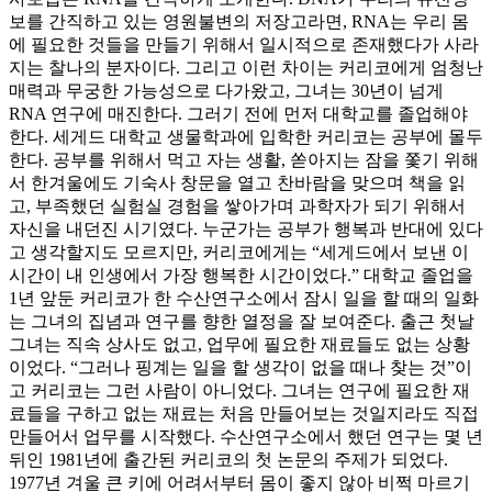
보를 간직하고 있는 영원불변의 저장고라면, RNA는 우리 몸
에 필요한 것들을 만들기 위해서 일시적으로 존재했다가 사라
지는 찰나의 분자이다. 그리고 이런 차이는 커리코에게 엄청난
매력과 무궁한 가능성으로 다가왔고, 그녀는 30년이 넘게
RNA 연구에 매진한다. 그러기 전에 먼저 대학교를 졸업해야
한다. 세게드 대학교 생물학과에 입학한 커리코는 공부에 몰두
한다. 공부를 위해서 먹고 자는 생활, 쏟아지는 잠을 쫓기 위해
서 한겨울에도 기숙사 창문을 열고 찬바람을 맞으며 책을 읽
고, 부족했던 실험실 경험을 쌓아가며 과학자가 되기 위해서
자신을 내던진 시기였다. 누군가는 공부가 행복과 반대에 있다
고 생각할지도 모르지만, 커리코에게는 “세게드에서 보낸 이
시간이 내 인생에서 가장 행복한 시간이었다.” 대학교 졸업을
1년 앞둔 커리코가 한 수산연구소에서 잠시 일을 할 때의 일화
는 그녀의 집념과 연구를 향한 열정을 잘 보여준다. 출근 첫날
그녀는 직속 상사도 없고, 업무에 필요한 재료들도 없는 상황
이었다. “그러나 핑계는 일을 할 생각이 없을 때나 찾는 것”이
고 커리코는 그런 사람이 아니었다. 그녀는 연구에 필요한 재
료들을 구하고 없는 재료는 처음 만들어보는 것일지라도 직접
만들어서 업무를 시작했다. 수산연구소에서 했던 연구는 몇 년
뒤인 1981년에 출간된 커리코의 첫 논문의 주제가 되었다.
1977년 겨울 큰 키에 어려서부터 몸이 좋지 않아 비쩍 마르기