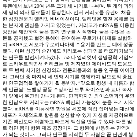
유펜에서 보낸 20여 년은 크게 세 시기로 나뉘며, 두 개의 과와
세 명의 의사 동료들이 등장한다. 먼저 커리코를 유펜에 채용
한 심장전문의 엘리엇 바네이선이다. 엘리엇은 혈전 용해를 돕
는 분자에 관심을 가지고 있었는데, 커리코가 mRNA를 이용한
방안을 제안하여 둘은 함께 연구를 시작한다. 둘은 수많은 논
문을 공저했고 혈전 용해에 관여하는 우로키나아제를 실험하
여 mRNA로 세포가 우로키나아제 수용기를 만드는 데에 성공
했다. 이런 성공의 순간에도 커리코는 샴페인을 터뜨리기보다
는 연구를 발전시켜나갔다. 그러나 엘리엇이 생명공학 기업으
로 스카우트되면서 커리코는 옛 제자였던 데이비드의 도움으
로 두 번째 시기인 신경외과 전문의들과의 협동 연구를 이어간
다. 그러던 중 마지막 세 번째 시기를 함께하며 앞으로의 중요
한 연구업적을 쌓아가게 될 동반자, “앞으로 평생 내 이름과 함
께 언급될” 노벨상 공동 수상자인 드루 와이스먼과 교내 복사
기 앞에서 우연히 만나게 된다. 면역학자인 와이스먼과의 우연
한 만남으로 커리코는 mRNA 백신의 가능성에 눈을 뜨기 시작
했다. mRNA를 이용하면 항원을 세포에 직접 집어넣는 대신에
세포가 자체적으로 항원을 생산할 수 있게 지침을 제공하므로
기존 백신보다 저렴하고 빠르게 백신을 만들 수 있다. 다른 말
로 하면 몸이 항원 제조 공장이자 그 항원에 반응하는 면역계
가 되는 것이다. 그러나 연구를 시작한 두 사람은 곧 난관에 봉