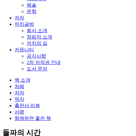
예술
문학
저자
까치글방
회사 소개
창립자 소개
까치의 길
커뮤니티
공지사항
2차 저작권 안내
도서 문의
책 소개
차례
저자
역자
출판사 리뷰
서평
함께하면 좋은 책
돌파의 시간