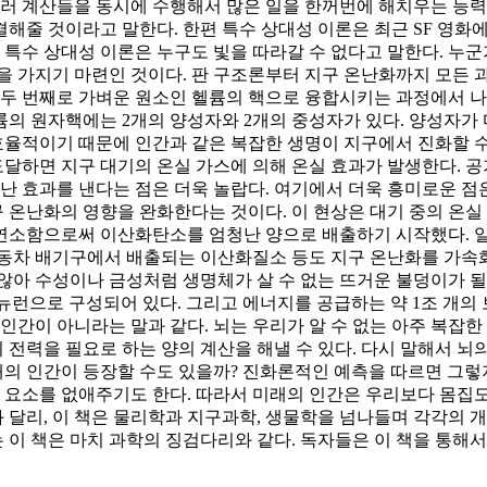
여러 계산들을 동시에 수행해서 많은 일을 한꺼번에 해치우는 능력
결해줄 것이라고 말한다. 한편 특수 상대성 이론은 최근 SF 영화
 특수 상대성 이론은 누구도 빛을 따라갈 수 없다고 말한다. 누
을 가지기 마련인 것이다. 판 구조론부터 지구 온난화까지 모든 
 두 번째로 가벼운 원소인 헬륨의 핵으로 융합시키는 과정에서 
헬륨의 원자핵에는 2개의 양성자와 2개의 중성자가 있다. 양성자가
효율적이기 때문에 인간과 같은 복잡한 생명이 지구에서 진화할 수
 도달하면 지구 대기의 온실 가스에 의해 온실 효과가 발생한다. 
청난 효과를 낸다는 점은 더욱 놀랍다. 여기에서 더욱 흥미로운 점
온난화의 영향을 완화한다는 것이다. 이 현상은 대기 중의 온실 
연소함으로써 이산화탄소를 엄청난 양으로 배출하기 시작했다. 일
자동차 배기구에서 배출되는 이산화질소 등도 지구 온난화를 가속
않아 수성이나 금성처럼 생명체가 살 수 없는 뜨거운 불덩이가 
개의 뉴런으로 구성되어 있다. 그리고 에너지를 공급하는 약 1조 개
인간이 아니라는 말과 같다. 뇌는 우리가 알 수 없는 아주 복잡한
 전력을 필요로 하는 양의 계산을 해낼 수 있다. 다시 말해서 뇌
래의 인간이 등장할 수도 있을까? 진화론적인 예측을 따르면 그렇
 요소를 없애주기도 한다. 따라서 미래의 인간은 우리보다 몸집도 더
달리, 이 책은 물리학과 지구과학, 생물학을 넘나들며 각각의 
이 책은 마치 과학의 징검다리와 같다. 독자들은 이 책을 통해서