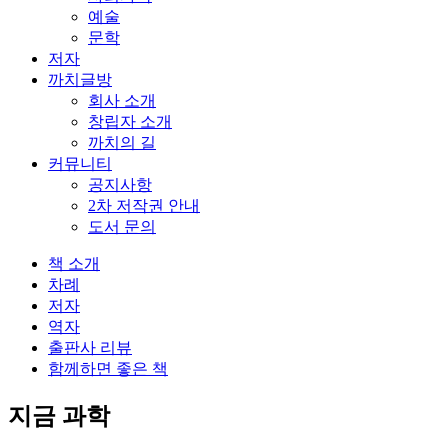
예술
문학
저자
까치글방
회사 소개
창립자 소개
까치의 길
커뮤니티
공지사항
2차 저작권 안내
도서 문의
책 소개
차례
저자
역자
출판사 리뷰
함께하면 좋은 책
지금 과학