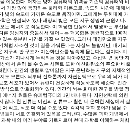
을 이용한다. 저자는 양자 컴퓨터의 위력을 기존의 컴퓨터와 비
에서 가장 많이 등장하는 물리학 이론으로, 속도와 시간에 대해서
군가 빛의 속도에 가까운 속도로 움직이면, 그에게는 무한대에 가
과학은 연결되어 있다 태양의 빛은 모든 지구 생명의 근원이다.
나오는 에너지로 작동한다. 이 핵융합 반응에서 발생하는 부산물
 다른 양성자와 충돌해서 일어나는 핵융합은 평균적으로 100억
 있는 충분한 시간을 가질 수 있었다. 그러나 태양만으로 지구
공기처럼 사소한 것이 열을 가둬둔다는 사실도 놀랍지만, 대기의
은 지구의 판 구조가 이산화탄소를 땅속에 묻는다는 점이다. 지
가스가 지나치게 누적되는 것을 막아주었고, 수십억 년 동안 지
상에서 흔히 볼 수 있는 시멘트 또한 이산화탄소의 주요한 배출
화한다. 인간의 생활로 말미암은 지구 온난화는 지구의 자체적인
될지도 모른다. 뇌부터 진화론까지 자연선택으로 우리의 뇌가 더
의 보조 세포가 있어서 뉴런이 건강하게 작동하도록 해준다. 인간
 방식으로 암호화되어 있다. 인간의 뇌는 희미한 전구를 밝힐 정
의 에너지 효율은 슈퍼컴퓨터의 1만 배나 된다. 자연선택에 의한
지 않다. 현 인류는 이전의 인류보다 훨씬 더 온화한 세상에서 살
 작고, 뇌도 더 작을 수도 있다. 각각의 과학 분야가 넘을 수
개념들이 서로 연결되어 있음을 드러낸다. 수많은 과학 개념에서
 과학 내의 여러 분야를 가로지르며 현대 과학을 이해하는 체험