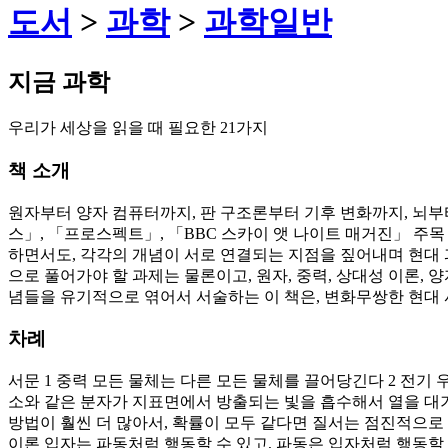
도서
>
과학
>
과학일반
지금 과학
우리가 세상을 읽을 때 필요한 21가지
책 소개
원자부터 양자 컴퓨터까지, 판 구조론부터 기후 변화까지, 뇌부
스」, 「프로스펙트」, 「BBC 스카이 앳 나이트 매거진」 주목
하면서도, 각각의 개념이 서로 연결되는 지점을 짚어내며 현대 과
으로 풀어가야 할 과제는 물론이고, 원자, 중력, 상대성 이론, 
념들을 유기적으로 엮어서 서술하는 이 책은, 변화무쌍한 현대 사
차례
서문 1 중력 모든 물체는 다른 모든 물체를 끌어당긴다 2 전기 우
소와 같은 분자가 지표면에서 방출되는 빛을 흡수해서 열을 대기
방법이 훨씬 더 많아서, 확률이 모두 같다면 질서는 점진적으로
이론 입자는 파동처럼 행동할 수 있고, 파동은 입자처럼 행동할 