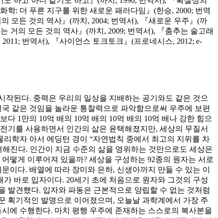
 하고 아니 같기도 하고』(까치, 1996; 번역서), 『확실성의
색화학: 더 푸른 지구를 위한 새로운 패러다임』(한승, 2000; 번역
『거의 모든 것의 역사』(까치, 2004; 번역서), 『새로운 우주』(까
 보는 거의 모든 것의 역사』(까치, 2009; 번역서), 『춤추는 술고래
011; 번역서), 『사이언스 토크토크』(프로네시스, 2012; e-
시작된다. 중력은 우리의 일상을 지배하는 공기와도 같은 것으
 결국 같은 것임을 놀라운 통찰력으로 파악함으로써 우주에 보편
만의 10억 배의 10억 배의 10억 배의 10억 배나 강한 힘으
. 전기를 사용하면서 인간의 삶은 윤택해졌지만, 세상의 무질서
물리학자 아서 에딩턴 경이 “자연법칙 중에서 최고의 지위를 차
서해진다. 인간이 지금 수준의 삶을 영위하는 것만으로도 세상은
 어떻게 이루어져 있을까? 세상을 구성하는 92종의 원자는 서로
문이다. 배열에 따라 장미와 은하, 신생아까지 만들 수 있는 이
재가 바로 입자이다. 20세기 초에 처음으로 원자와 그것의 구성
을 발견했다. 입자와 파동은 근본적으로 양립할 수 없는 것처럼
바꾼 획기적인 발명으로 이어졌으며, 오늘날 과학계에서 가장 주
동시에 수행한다. 마치 평행 우주에 존재하는 스스로의 복사본을