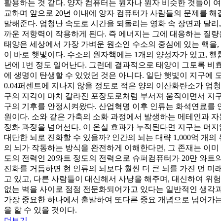
활용하는 것 같다. 양자 컴퓨터는 원자나 원자 비슷한 것들이 
교하며 앞으로 20년 이내에 양자 컴퓨터가 사람들의 문제를 해
말해준다. 엄청난 속도로 시간을 되돌리는 영화 속 장면과 달리,
까운 저항력이 작용하게 된다. 즉 에너지는 그에 대응하는 질량
태양은 세상에서 가장 가벼운 원소인 수소의 중심에 있는 핵을,
이 바로 햇빛이다. 수소의 원자핵에는 1개의 양성자가 있고, 
년에 1번 정도 일어난다. 그런데 결과적으로 태양이 그토록 비
에 생명이 탄생할 수 있었던 것은 아니다. 일단 햇빛이 지구에
0.04퍼센트에 지나지 않을 정도로 적은 양의 이산화탄소가 엄
구의 지각이 마치 갈라진 포장도로처럼 부서져 움직이면서 지구 
구의 기후를 안정시켜왔다. 산업혁명 이후 인류는 화석연료를 
원이다. 소와 같은 가축의 소화 과정에서 발생하는 메테인과 
정화 과정을 넘어선다. 이 온실 효과가 누적된다면 지구는 머지
대단한 뇌로 진화할 수 있을까? 인간의 뇌는 대략 1,000억 
의 뇌가 작동하는 방식을 완전하게 이해한다면, 그 존재는 이미 
도의 전력인 20와트 정도의 전력으로 슈퍼컴퓨터가 20만 와트의
진화를 거듭하면 현 인류의 뇌보다 훨씬 더 큰 뇌를 가진 먼 미
고 있고, 다른 사람들이 대신해서 사냥을 해주며, 대신하여 위험
없는 벽을 사이로 점점 전문화되어가고 있다는 일반적인 생각과 
가장 중요한 하나에서 출발하여 또다른 중요 개념으로 넘어가는 
을 할 수 있을 것이다.
더보기