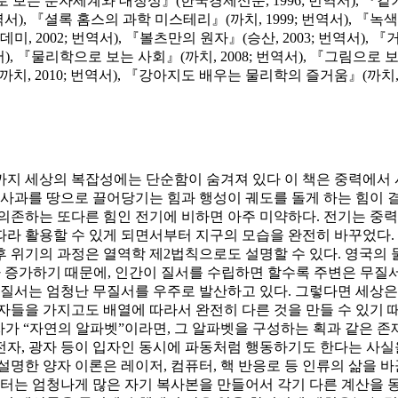
보는 분자세계와 대칭성』(한국경제신문, 1996; 번역서), 『같기도
서), 『셜록 홈스의 과학 미스테리』(까치, 1999; 번역서), 『녹
미, 2002; 번역서), 『볼츠만의 원자』(승산, 2003; 번역서), 
번역서), 『물리학으로 보는 사회』(까치, 2008; 번역서), 『그림으로
까치, 2010; 번역서), 『강아지도 배우는 물리학의 즐거움』(까치, 2
까지 세상의 복잡성에는 단순함이 숨겨져 있다 이 책은 중력에서 
 사과를 땅으로 끌어당기는 힘과 행성이 궤도를 돌게 하는 힘이
하는 또다른 힘인 전기에 비하면 아주 미약하다. 전기는 중력보다 1
에 따라 활용할 수 있게 되면서부터 지구의 모습을 완전히 바꾸었다
 위기의 과정은 열역학 제2법칙으로도 설명할 수 있다. 영국의 
나 증가하기 때문에, 인간이 질서를 수립하면 할수록 주변은 무질
 질서는 엄청난 무질서를 우주로 발산하고 있다. 그렇다면 세상은
들을 가지고도 배열에 따라서 완전히 다른 것을 만들 수 있기 때
가 “자연의 알파벳”이라면, 그 알파벳을 구성하는 획과 같은 존
자, 광자 등이 입자인 동시에 파동처럼 행동하기도 한다는 사실
설명한 양자 이론은 레이저, 컴퓨터, 핵 반응로 등 인류의 삶을 
퓨터는 엄청나게 많은 자기 복사본을 만들어서 각기 다른 계산을 