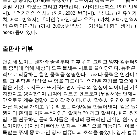
술훈장 웅비장(2008)을 수상했다. 글쓴이의 책들로는 『그림으로 
종말: 시간, 카오스 그리고 자연법칙』(사이언스북스, 1997; 번역
서), 『먹거리의 역사』(까치, 2002; 번역서), 『산소』(자유아카데
치, 2005; 번역서), 『아인슈타인: 삶과 우주』(까치, 2007; 
의 수학 이야기』(까치, 2009; 번역서), 『거인들의 힘과 생각』(
book) 등이 있다.
출판사 리뷰
단순해 보이는 원자와 중력부터 기후 위기 그리고 양자 컴퓨터
로 중력에 의해 세상의 모든 물체는 서로를 끌어당긴다. 뉴턴은
적으로 작용하는 힘인 중력을 설명한다. 그러나 중력은 인간이 의존
로, 그 위력은 상상할 수 없을 정도이다. 인간은 전기를 필요
함은 커졌다. 지구가 뜨거워지면서 우리의 일상이 되어버린 기후
지한다고 생각한” 이 법칙에 따르면 엔트로피(무질서)는 언제
앞으로도 계속 엉망이 되어갈 것이다. 다시 말해서 인간이 만든
다른 특성을 가지고 우주의 모든 다양성을 만들어낸다. 같은 원자
원자의 존재를 저자는 “자연의 알파벳”이라고 말한다. 한편 원자
입자를 연구하던 물리학자들은 세상의 궁극적인 단위인 원자, 전
보이지만, 양자장 이론에서 입자는 근본적으로 파동이다. 이를 
목받는 주제 중 하나인 양자 컴퓨터의 초석을 놓았다. 양자 컴